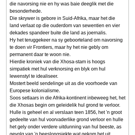
die navorsing nie en hy was baie deeglik met die
besonderhede.
Die skrywer is gebore in Suid-Afrika, maar het die
land verlaat op die ouderdom van sewentien en vier
dekades spandeer buite die land as joernalis.
Hy het teruggekeer na sy geboorteland om navorsing
te doen vir Frontiers, maar hy het nie gebly om
permanent daar te woon nie.
Hierdie kroniek van die Xhosa-stam is hoogs
simpatiek met hul verknorsing en blyk om hul
lewenstyl te idealiseer.
Mostert beeld sendelinge uit as die voorhoede van
Europese kolonialisme.
Soos setlaars in die Afrika-kontinent inbeweeg het, het
die Xhosas begin om geleidelik hul grond te verloor.
Hulle is geheel en al verslaan teen 1856, het 'n groot
gedeelte van hul voorvaderlike grond verloor en hulle
het gely onder verdere uitdunning van hul beeste, as
gevolg van 'n beeslongsiekte wat gekom het uit