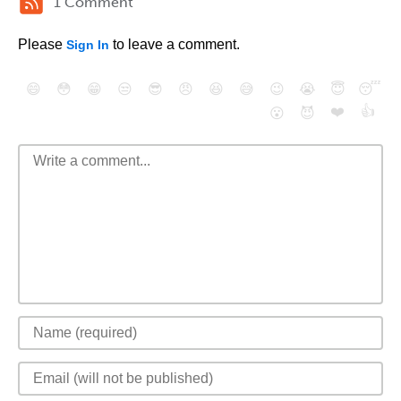
1 Comment
Please
to leave a comment.
Sign In
😄
😳
😁
😒
😎
😠
😆
😅
😉
😭
😇
😴
❤️
👍
😮
😈