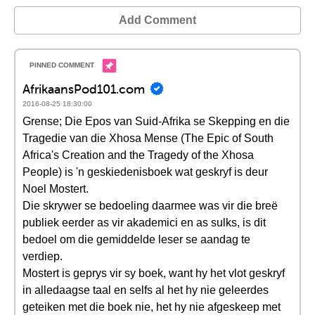
Add Comment
AfrikaansPod101.com
2016-08-25 18:30:00
Grense; Die Epos van Suid-Afrika se Skepping en die
Tragedie van die Xhosa Mense (The Epic of South
Africa's Creation and the Tragedy of the Xhosa
People) is 'n geskiedenisboek wat geskryf is deur
Noel Mostert.
Die skrywer se bedoeling daarmee was vir die breë
publiek eerder as vir akademici en as sulks, is dit
bedoel om die gemiddelde leser se aandag te
verdiep.
Mostert is geprys vir sy boek, want hy het vlot geskryf
in alledaagse taal en selfs al het hy nie geleerdes
geteiken met die boek nie, het hy nie afgeskeep met