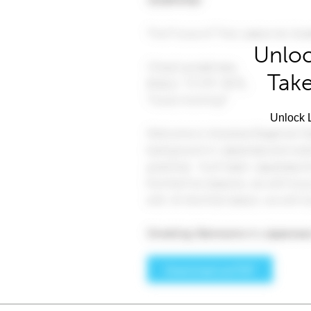
Unloc
Take
Unlock L