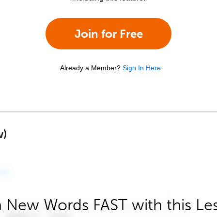
Join for Free
Already a Member?
Sign In Here
w)
 New Words FAST with this Le