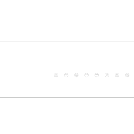
😄
😳
😁
😒
😎
😠
😆
😅