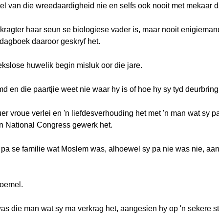
tel van die wreedaardigheid nie en selfs ook nooit met mekaar d
rkragter haar seun se biologiese vader is, maar nooit enigiem
dagboek daaroor geskryf het.
kslose huwelik begin misluk oor die jare.
 en die paartjie weet nie waar hy is of hoe hy sy tyd deurbring
 ouer vroue verlei en 'n liefdesverhouding het met 'n man wat sy 
can National Congress gewerk het.
 pa se familie wat Moslem was, alhoewel sy pa nie was nie, aan
boemel.
as die man wat sy ma verkrag het, aangesien hy op 'n sekere 