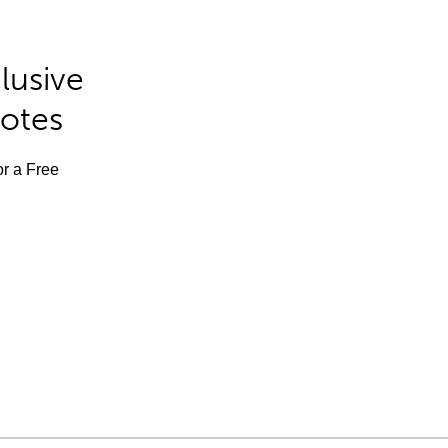
lusive
Notes
or a Free