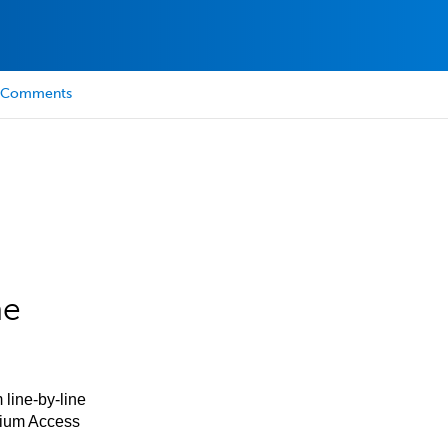
Comments
he
 line-by-line
mium Access