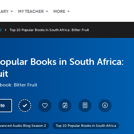
LARY
MY TEACHER
MORE
2
Top 10 Popular Books in South Africa: Bitter Fruit
opular Books in South Africa:
uit
book: Bitter Fruit
te
vanced Audio Blog Season 2
Top 10 Popular Books in South Africa