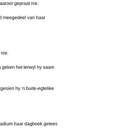
aaroor gepraat nie.
and meegedeel van haar
 nie.
pa geken het terwyl hy saam
gesien hy 'n buite-egtelike
stadium haar dagboek gelees