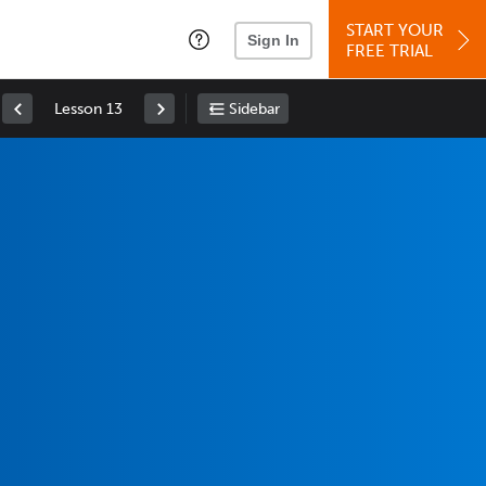
START YOUR
Sign In
FREE TRIAL
Lesson 13
Sidebar