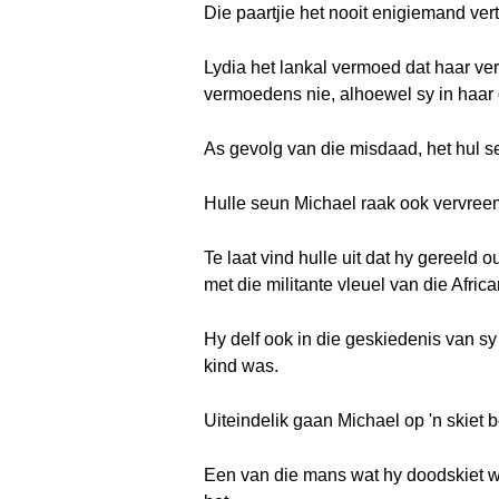
Die paartjie het nooit enigiemand ver
Lydia het lankal vermoed dat haar ve
vermoedens nie, alhoewel sy in haar 
As gevolg van die misdaad, het hul se
Hulle seun Michael raak ook vervreemd
Te laat vind hulle uit dat hy gereeld
met die militante vleuel van die Afri
Hy delf ook in die geskiedenis van sy
kind was.
Uiteindelik gaan Michael op 'n skiet 
Een van die mans wat hy doodskiet w