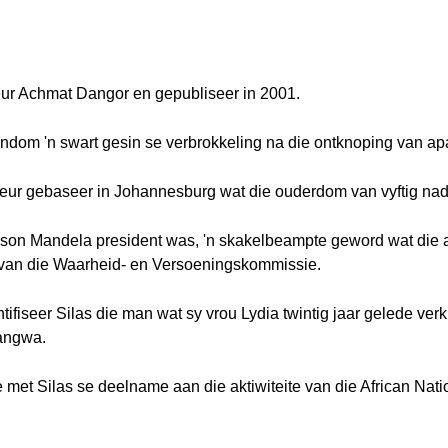
s deur Achmat Dangor en gepubliseer in 2001.
rondom 'n swart gesin se verbrokkeling na die ontknoping van ap
kureur gebaseer in Johannesburg wat die ouderdom van vyftig nad
son Mandela president was, 'n skakelbeampte geword wat die ak
 van die Waarheid- en Versoeningskommissie.
ifiseer Silas die man wat sy vrou Lydia twintig jaar gelede verkr
vangwa.
et Silas se deelname aan die aktiwiteite van die African Nati