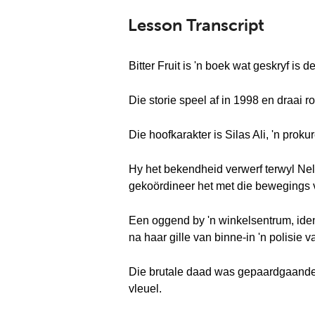
Lesson Transcript
Bitter Fruit is 'n boek wat geskryf i
Die storie speel af in 1998 en draai 
Die hoofkarakter is Silas Ali, 'n pro
Hy het bekendheid verwerf terwyl Nel
gekoördineer het met die bewegings
Een oggend by 'n winkelsentrum, ident
na haar gille van binne-in 'n polisie 
Die brutale daad was gepaardgaande m
vleuel.