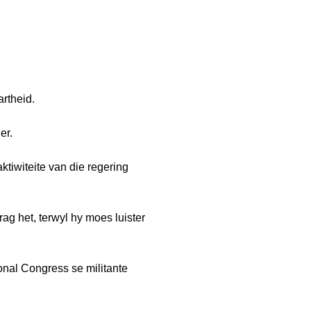
artheid.
er.
tiwiteite van die regering
ag het, terwyl hy moes luister
onal Congress se militante