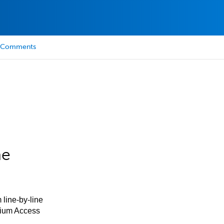
Comments
he
 line-by-line
mium Access