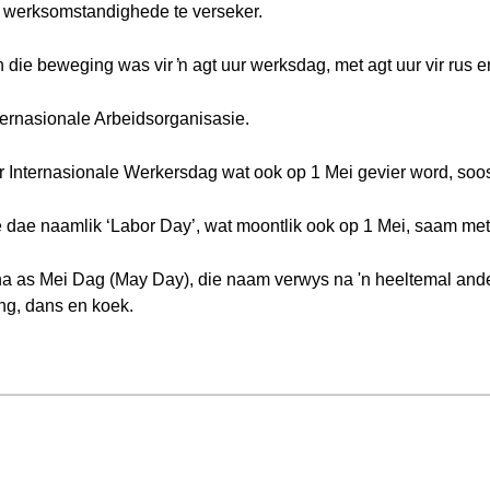
ig werksomstandighede te verseker.
die beweging was vir ŉ agt uur werksdag, met agt uur vir rus en
nternasionale Arbeidsorganisasie.
r Internasionale Werkersdag wat ook op 1 Mei gevier word, soos
e dae naamlik ‘Labor Day’, wat moontlik ook op 1 Mei, saam me
 as Mei Dag (May Day), die naam verwys na 'n heeltemal ander
ng, dans en koek.