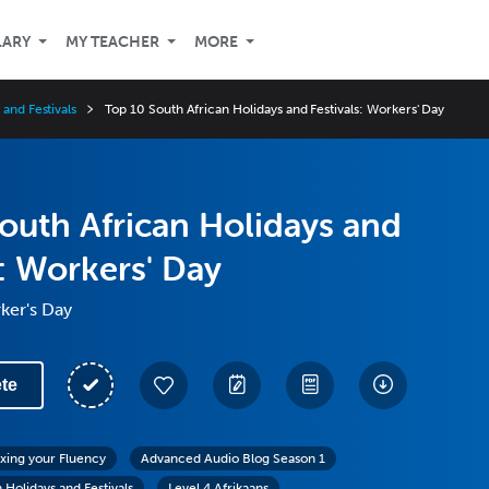
LARY
MY TEACHER
MORE
and Festivals
Top 10 South African Holidays and Festivals: Workers' Day
outh African Holidays and
s: Workers' Day
ker's Day
te
exing your Fluency
Advanced Audio Blog Season 1
 Holidays and Festivals
Level 4 Afrikaans