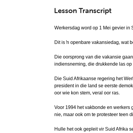
Lesson Transcript
Werkersdag word op 1 Mei gevier in S
Dit is ŉ openbare vakansiedag, wat be
Die oorsprong van die vakansie gaan 
indiensneming, die drukkende las op 
Die Suid Afrikaanse regering het Wer
president in die land se eerste demok
oor wie kon stem, veral oor ras.
Voor 1994 het vakbonde en werkers gep
nie, maar ook om te protesteer teen di
Hulle het ook gepleit vir Suid Afrika