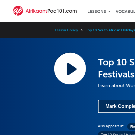
LESSONS
VOCABU
Lesson Library
Top 10 South African Holidays 
Top 10 S
Festival
Learn about Wor
Mark Comple
Also Appears In:
Fl
Top 10 South African