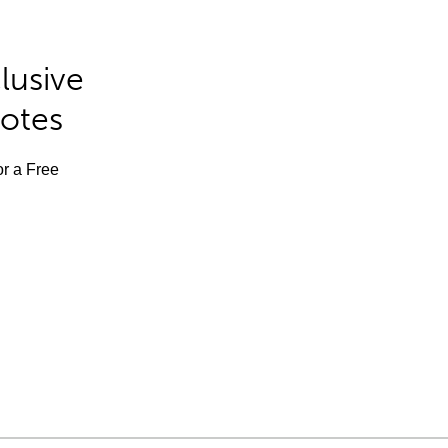
lusive
Notes
or a Free