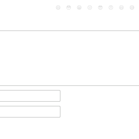
😄
😳
😁
😒
😎
😠
😆
😅