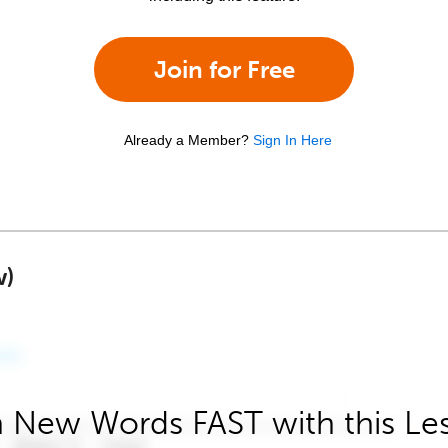
Join for Free
Already a Member?
Sign In Here
w)
 New Words FAST with this Le