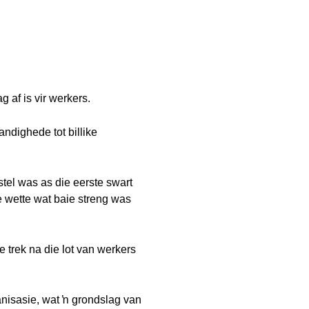
 af is vir werkers.
ndighede tot billike
tel was as die eerste swart
e wette wat baie streng was
 trek na die lot van werkers
ganisasie, wat ŉ grondslag van