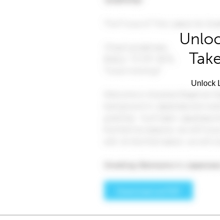
Unloc
Take
Unlock L