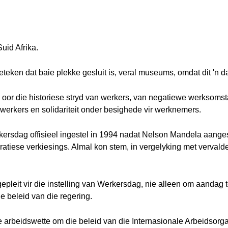
uid Afrika.
teken dat baie plekke gesluit is, veral museums, omdat dit 'n dag
oor die historiese stryd van werkers, van negatiewe werksomsta
werkers en solidariteit onder besighede vir werknemers.
kersdag offisieel ingestel in 1994 nadat Nelson Mandela aanges
ratiese verkiesings. Almal kon stem, in vergelyking met vervald
leit vir die instelling van Werkersdag, nie alleen om aandag te
e beleid van die regering.
 se arbeidswette om die beleid van die Internasionale Arbeidsor