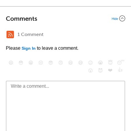
Comments
Hide
1 Comment
Please
to leave a comment.
Sign In
😄
😳
😁
😒
😎
😠
😆
😅
😉
😭
😇
😴
❤️
👍
😮
😈