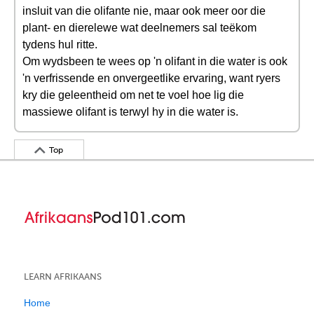
insluit van die olifante nie, maar ook meer oor die
plant- en dierelewe wat deelnemers sal teëkom
tydens hul ritte.
Om wydsbeen te wees op 'n olifant in die water is ook
'n verfrissende en onvergeetlike ervaring, want ryers
kry die geleentheid om net te voel hoe lig die
massiewe olifant is terwyl hy in die water is.
Top
LEARN AFRIKAANS
Home