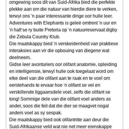
omgewing soos dít van Suid-Afrika bied die perfekte
plekke aan om die natuur van hierdie diere te verken,
terwyl ons 'n paar interessante dinge oor hulle leer.
Adventures with Elephants is geleë omtrent 'n uur en
'n half se ry buite Pretoria op 'n natuurreservaat digby
die Zebula Country Klub.
Die maatskappy bied 'n verskeidenheid van praktiese
interaksies aan vir die opbouing van diegene wat
deelneem.
Gidse leer avonturiers oor olifant anatomie, opleiding
en intelligensie, terwyl hulle ook toegelaat word om
elke deel van die olifant aan te raak en te voel om
eerstehands te ervaar hoe 'n olifant se vel en
verskillende liggaansdele voel, selfs die olifant se
tong! Sommige dele van die olifant voel anders as
ander, soos die feit dat die dier se maagvet nogal
anders voel as sy sespak.
Die maatskappy bied ook olifantritte aan deur die
Suid-Afrikaanse veld wat nie net meer eienskappe