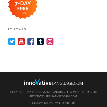
FOLLOW US
COPYRIGHT © 2026 INNOVATIVE LANGUAGE LEARNING. ALL RIGHTS
RESERVED.
AFRIKAANSPOD101.COM
PRIVACY POLICY
|
TERMS OF USE
.