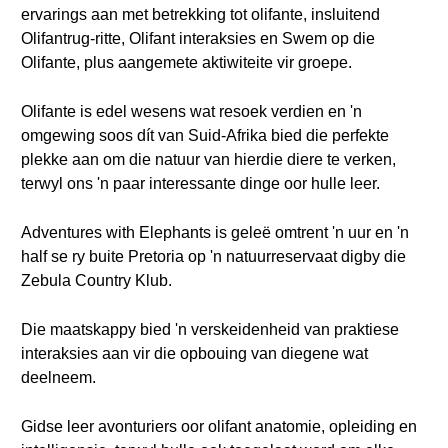
ervarings aan met betrekking tot olifante, insluitend
Olifantrug-ritte, Olifant interaksies en Swem op die
Olifante, plus aangemete aktiwiteite vir groepe.
Olifante is edel wesens wat resoek verdien en 'n
omgewing soos dít van Suid-Afrika bied die perfekte
plekke aan om die natuur van hierdie diere te verken,
terwyl ons 'n paar interessante dinge oor hulle leer.
Adventures with Elephants is geleë omtrent 'n uur en 'n
half se ry buite Pretoria op 'n natuurreservaat digby die
Zebula Country Klub.
Die maatskappy bied 'n verskeidenheid van praktiese
interaksies aan vir die opbouing van diegene wat
deelneem.
Gidse leer avonturiers oor olifant anatomie, opleiding en