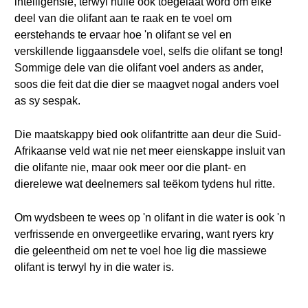
intelligensie, terwyl hulle ook toegelaat word om elke
deel van die olifant aan te raak en te voel om
eerstehands te ervaar hoe 'n olifant se vel en
verskillende liggaansdele voel, selfs die olifant se tong!
Sommige dele van die olifant voel anders as ander,
soos die feit dat die dier se maagvet nogal anders voel
as sy sespak.
Die maatskappy bied ook olifantritte aan deur die Suid-
Afrikaanse veld wat nie net meer eienskappe insluit van
die olifante nie, maar ook meer oor die plant- en
dierelewe wat deelnemers sal teëkom tydens hul ritte.
Om wydsbeen te wees op 'n olifant in die water is ook 'n
verfrissende en onvergeetlike ervaring, want ryers kry
die geleentheid om net te voel hoe lig die massiewe
olifant is terwyl hy in die water is.