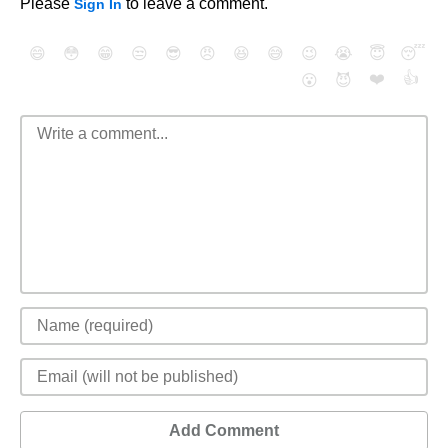
Please
to leave a comment.
Sign In
😄
😳
😁
😒
😎
😠
😆
😅
😉
😭
😇
😴
❤️
👍
😮
😈
Add Comment