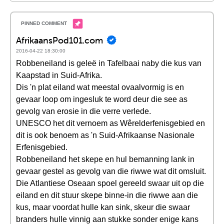
AfrikaansPod101.com
2016-04-22 18:30:00
Robbeneiland is geleë in Tafelbaai naby die kus van
Kaapstad in Suid-Afrika.
Dis 'n plat eiland wat meestal ovaalvormig is en
gevaar loop om ingesluk te word deur die see as
gevolg van erosie in die verre verlede.
UNESCO het dit vernoem as Wêrelderfenisgebied en
dit is ook benoem as 'n Suid-Afrikaanse Nasionale
Erfenisgebied.
Robbeneiland het skepe en hul bemanning lank in
gevaar gestel as gevolg van die riwwe wat dit omsluit.
Die Atlantiese Oseaan spoel gereeld swaar uit op die
eiland en dit stuur skepe binne-in die riwwe aan die
kus, maar voordat hulle kan sink, skeur die swaar
branders hulle vinnig aan stukke sonder enige kans